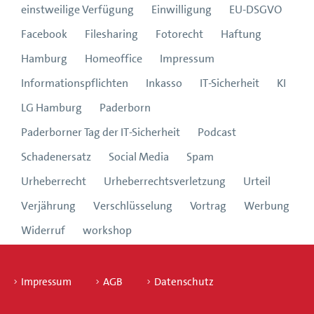
einstweilige Verfügung
Einwilligung
EU-DSGVO
Facebook
Filesharing
Fotorecht
Haftung
Hamburg
Homeoffice
Impressum
Informationspflichten
Inkasso
IT-Sicherheit
KI
LG Hamburg
Paderborn
Paderborner Tag der IT-Sicherheit
Podcast
Schadenersatz
Social Media
Spam
Urheberrecht
Urheberrechtsverletzung
Urteil
Verjährung
Verschlüsselung
Vortrag
Werbung
Widerruf
workshop
Impressum
AGB
Datenschutz