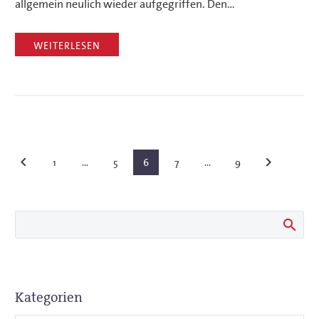
allgemein neulich wieder aufgegriffen. Den…
WEITERLESEN
1
…
5
6
7
…
9
Kategorien