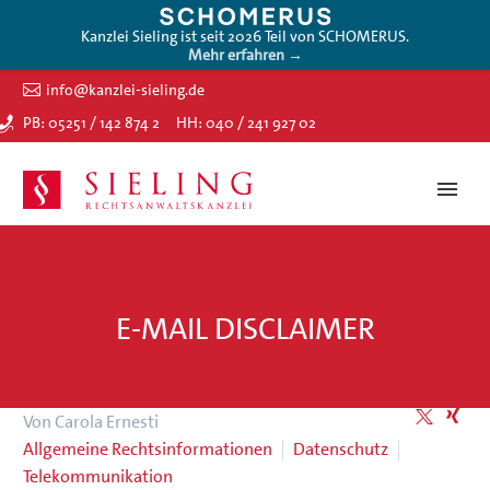
Kanzlei Sieling ist seit 2026 Teil von SCHOMERUS.
Mehr erfahren →
info@kanzlei-sieling.de
PB: 05251 / 142 874 2
HH: 040 / 241 927 02
E-MAIL DISCLAIMER
Von Carola Ernesti
Allgemeine Rechtsinformationen
Datenschutz
Telekommunikation