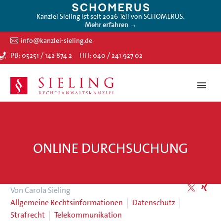
Kanzlei Sieling ist seit 2026 Teil von SCHOMERUS.
Mehr erfahren →
info@kanzlei-sieling.de
PB: 05251 / 142 874 2
HH: 040 / 241 927 02
ONLINE DURCHSUCHUNG
Von Carola Sieling
Allgemeine Rechtsinformationen
Datenschutz
Strafrecht
Telekommunikation