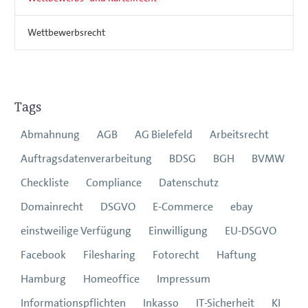
Wettbewerbsrecht
Tags
Abmahnung
AGB
AG Bielefeld
Arbeitsrecht
Auftragsdatenverarbeitung
BDSG
BGH
BVMW
Checkliste
Compliance
Datenschutz
Domainrecht
DSGVO
E-Commerce
ebay
einstweilige Verfügung
Einwilligung
EU-DSGVO
Facebook
Filesharing
Fotorecht
Haftung
Hamburg
Homeoffice
Impressum
Informationspflichten
Inkasso
IT-Sicherheit
KI