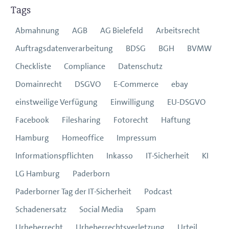
Tags
Abmahnung
AGB
AG Bielefeld
Arbeitsrecht
Auftragsdatenverarbeitung
BDSG
BGH
BVMW
Checkliste
Compliance
Datenschutz
Domainrecht
DSGVO
E-Commerce
ebay
einstweilige Verfügung
Einwilligung
EU-DSGVO
Facebook
Filesharing
Fotorecht
Haftung
Hamburg
Homeoffice
Impressum
Informationspflichten
Inkasso
IT-Sicherheit
KI
LG Hamburg
Paderborn
Paderborner Tag der IT-Sicherheit
Podcast
Schadenersatz
Social Media
Spam
Urheberrecht
Urheberrechtsverletzung
Urteil