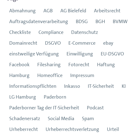
Abmahnung
AGB
AG Bielefeld
Arbeitsrecht
Auftragsdatenverarbeitung
BDSG
BGH
BVMW
Checkliste
Compliance
Datenschutz
Domainrecht
DSGVO
E-Commerce
ebay
einstweilige Verfügung
Einwilligung
EU-DSGVO
Facebook
Filesharing
Fotorecht
Haftung
Hamburg
Homeoffice
Impressum
Informationspflichten
Inkasso
IT-Sicherheit
KI
LG Hamburg
Paderborn
Paderborner Tag der IT-Sicherheit
Podcast
Schadenersatz
Social Media
Spam
Urheberrecht
Urheberrechtsverletzung
Urteil