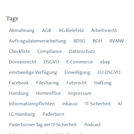
Tags
Abmahnung
AGB
AG Bielefeld
Arbeitsrecht
Auftragsdatenverarbeitung
BDSG
BGH
BVMW
Checkliste
Compliance
Datenschutz
Domainrecht
DSGVO
E-Commerce
ebay
einstweilige Verfügung
Einwilligung
EU-DSGVO
Facebook
Filesharing
Fotorecht
Haftung
Hamburg
Homeoffice
Impressum
Informationspflichten
Inkasso
IT-Sicherheit
KI
LG Hamburg
Paderborn
Paderborner Tag der IT-Sicherheit
Podcast