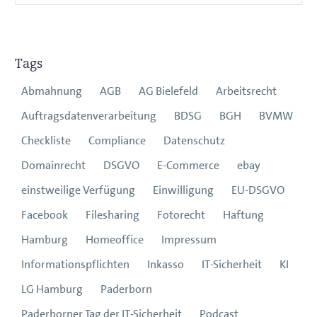
Tags
Abmahnung
AGB
AG Bielefeld
Arbeitsrecht
Auftragsdatenverarbeitung
BDSG
BGH
BVMW
Checkliste
Compliance
Datenschutz
Domainrecht
DSGVO
E-Commerce
ebay
einstweilige Verfügung
Einwilligung
EU-DSGVO
Facebook
Filesharing
Fotorecht
Haftung
Hamburg
Homeoffice
Impressum
Informationspflichten
Inkasso
IT-Sicherheit
KI
LG Hamburg
Paderborn
Paderborner Tag der IT-Sicherheit
Podcast