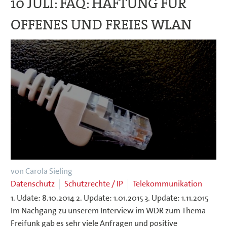
10 JULI:
FAQ: HAFTUNG FÜR
OFFENES UND FREIES WLAN
von Carola Sieling
Datenschutz
Schutzrechte / IP
Telekommunikation
1. Udate: 8.10.2014 2. Update: 1.01.2015 3. Update: 1.11.2015
Im Nachgang zu unserem Interview im WDR zum Thema
Freifunk gab es sehr viele Anfragen und positive