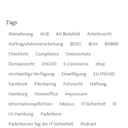
Tags
Abmahnung
AGB
AG Bielefeld
Arbeitsrecht
Auftragsdatenverarbeitung
BDSG
BGH
BVMW
Checkliste
Compliance
Datenschutz
Domainrecht
DSGVO
E-Commerce
ebay
einstweilige Verfügung
Einwilligung
EU-DSGVO
Facebook
Filesharing
Fotorecht
Haftung
Hamburg
Homeoffice
Impressum
Informationspflichten
Inkasso
IT-Sicherheit
KI
LG Hamburg
Paderborn
Paderborner Tag der IT-Sicherheit
Podcast