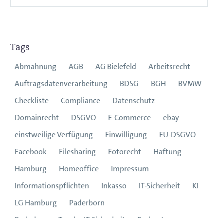
Tags
Abmahnung
AGB
AG Bielefeld
Arbeitsrecht
Auftragsdatenverarbeitung
BDSG
BGH
BVMW
Checkliste
Compliance
Datenschutz
Domainrecht
DSGVO
E-Commerce
ebay
einstweilige Verfügung
Einwilligung
EU-DSGVO
Facebook
Filesharing
Fotorecht
Haftung
Hamburg
Homeoffice
Impressum
Informationspflichten
Inkasso
IT-Sicherheit
KI
LG Hamburg
Paderborn