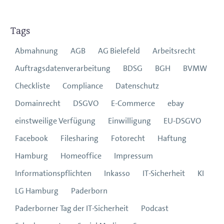
Tags
Abmahnung
AGB
AG Bielefeld
Arbeitsrecht
Auftragsdatenverarbeitung
BDSG
BGH
BVMW
Checkliste
Compliance
Datenschutz
Domainrecht
DSGVO
E-Commerce
ebay
einstweilige Verfügung
Einwilligung
EU-DSGVO
Facebook
Filesharing
Fotorecht
Haftung
Hamburg
Homeoffice
Impressum
Informationspflichten
Inkasso
IT-Sicherheit
KI
LG Hamburg
Paderborn
Paderborner Tag der IT-Sicherheit
Podcast