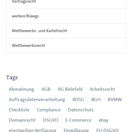
Vertragsrecht
weitere Blawgs
Wettbewerbs- und Kartellrecht
Wettbewerbsrecht
Tags
Abmahnung
AGB
AG Bielefeld
Arbeitsrecht
Auftragsdatenverarbeitung
BDSG
BGH
BVMW
Checkliste
Compliance
Datenschutz
Domainrecht
DSGVO
E-Commerce
ebay
einstweilige Verfügung
Einwilligung
EU-DSGVO