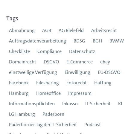
Tags
Abmahnung
AGB
AG Bielefeld
Arbeitsrecht
Auftragsdatenverarbeitung
BDSG
BGH
BVMW
Checkliste
Compliance
Datenschutz
Domainrecht
DSGVO
E-Commerce
ebay
einstweilige Verfügung
Einwilligung
EU-DSGVO
Facebook
Filesharing
Fotorecht
Haftung
Hamburg
Homeoffice
Impressum
Informationspflichten
Inkasso
IT-Sicherheit
KI
LG Hamburg
Paderborn
Paderborner Tag der IT-Sicherheit
Podcast