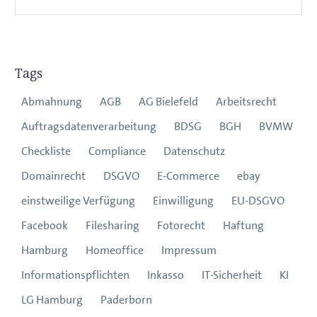
Tags
Abmahnung
AGB
AG Bielefeld
Arbeitsrecht
Auftragsdatenverarbeitung
BDSG
BGH
BVMW
Checkliste
Compliance
Datenschutz
Domainrecht
DSGVO
E-Commerce
ebay
einstweilige Verfügung
Einwilligung
EU-DSGVO
Facebook
Filesharing
Fotorecht
Haftung
Hamburg
Homeoffice
Impressum
Informationspflichten
Inkasso
IT-Sicherheit
KI
LG Hamburg
Paderborn