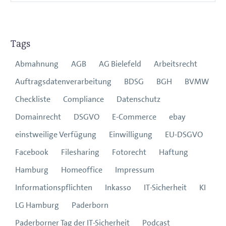
Tags
Abmahnung
AGB
AG Bielefeld
Arbeitsrecht
Auftragsdatenverarbeitung
BDSG
BGH
BVMW
Checkliste
Compliance
Datenschutz
Domainrecht
DSGVO
E-Commerce
ebay
einstweilige Verfügung
Einwilligung
EU-DSGVO
Facebook
Filesharing
Fotorecht
Haftung
Hamburg
Homeoffice
Impressum
Informationspflichten
Inkasso
IT-Sicherheit
KI
LG Hamburg
Paderborn
Paderborner Tag der IT-Sicherheit
Podcast