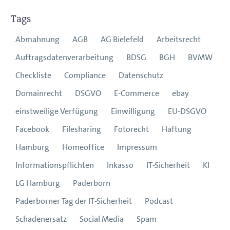
Tags
Abmahnung
AGB
AG Bielefeld
Arbeitsrecht
Auftragsdatenverarbeitung
BDSG
BGH
BVMW
Checkliste
Compliance
Datenschutz
Domainrecht
DSGVO
E-Commerce
ebay
einstweilige Verfügung
Einwilligung
EU-DSGVO
Facebook
Filesharing
Fotorecht
Haftung
Hamburg
Homeoffice
Impressum
Informationspflichten
Inkasso
IT-Sicherheit
KI
LG Hamburg
Paderborn
Paderborner Tag der IT-Sicherheit
Podcast
Schadenersatz
Social Media
Spam