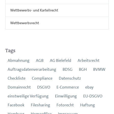
Wettbewerbs- und Kartellrecht
Wettbewerbsrecht
Tags
Abmahnung
AGB
AG Bielefeld
Arbeitsrecht
Auftragsdatenverarbeitung
BDSG
BGH
BVMW
Checkliste
Compliance
Datenschutz
Domainrecht
DSGVO
E-Commerce
ebay
einstweilige Verfügung
Einwilligung
EU-DSGVO
Facebook
Filesharing
Fotorecht
Haftung
Hamburg
Homeoffice
Impressum