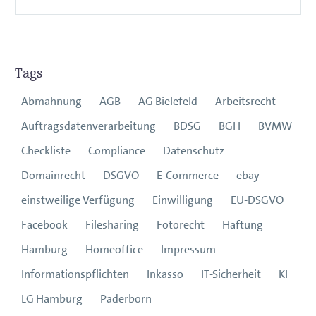
Tags
Abmahnung
AGB
AG Bielefeld
Arbeitsrecht
Auftragsdatenverarbeitung
BDSG
BGH
BVMW
Checkliste
Compliance
Datenschutz
Domainrecht
DSGVO
E-Commerce
ebay
einstweilige Verfügung
Einwilligung
EU-DSGVO
Facebook
Filesharing
Fotorecht
Haftung
Hamburg
Homeoffice
Impressum
Informationspflichten
Inkasso
IT-Sicherheit
KI
LG Hamburg
Paderborn