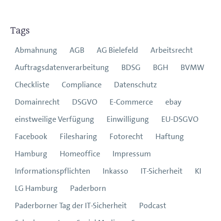
Tags
Abmahnung
AGB
AG Bielefeld
Arbeitsrecht
Auftragsdatenverarbeitung
BDSG
BGH
BVMW
Checkliste
Compliance
Datenschutz
Domainrecht
DSGVO
E-Commerce
ebay
einstweilige Verfügung
Einwilligung
EU-DSGVO
Facebook
Filesharing
Fotorecht
Haftung
Hamburg
Homeoffice
Impressum
Informationspflichten
Inkasso
IT-Sicherheit
KI
LG Hamburg
Paderborn
Paderborner Tag der IT-Sicherheit
Podcast