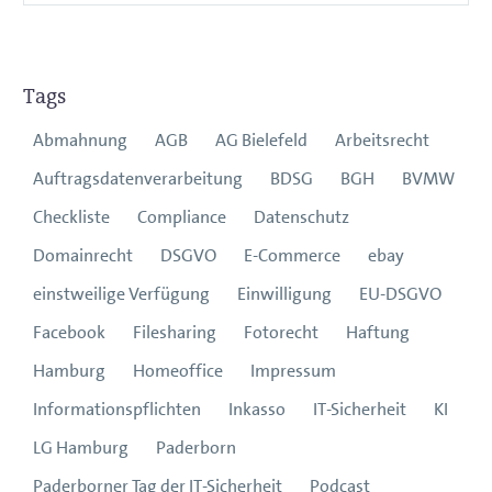
Tags
Abmahnung
AGB
AG Bielefeld
Arbeitsrecht
Auftragsdatenverarbeitung
BDSG
BGH
BVMW
Checkliste
Compliance
Datenschutz
Domainrecht
DSGVO
E-Commerce
ebay
einstweilige Verfügung
Einwilligung
EU-DSGVO
Facebook
Filesharing
Fotorecht
Haftung
Hamburg
Homeoffice
Impressum
Informationspflichten
Inkasso
IT-Sicherheit
KI
LG Hamburg
Paderborn
Paderborner Tag der IT-Sicherheit
Podcast