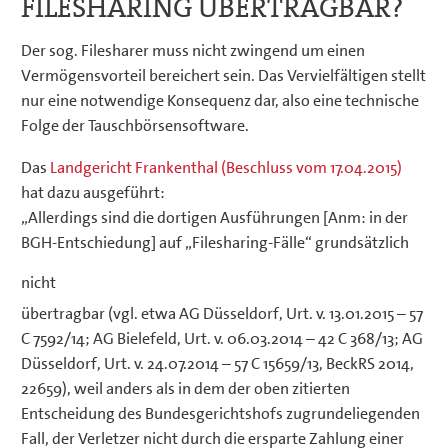
FILESHARING ÜBERTRAGBAR?
Der sog. Filesharer muss nicht zwingend um einen
Vermögensvorteil bereichert sein. Das Vervielfältigen stellt
nur eine notwendige Konsequenz dar, also eine technische
Folge der Tauschbörsensoftware.
Das
Landgericht Frankenthal (Beschluss vom 17.04.2015)
hat dazu ausgeführt:
„Allerdings sind die dortigen Ausführungen [Anm: in der
BGH-Entschiedung] auf „Filesharing-Fälle“ grundsätzlich
nicht
übertragbar (vgl. etwa AG Düsseldorf, Urt. v. 13.01.2015 – 57
C 7592/14; AG Bielefeld, Urt. v. 06.03.2014 – 42 C 368/13; AG
Düsseldorf, Urt. v. 24.07.2014 – 57 C 15659/13, BeckRS 2014,
22659), weil anders als in dem der oben zitierten
Entscheidung des Bundesgerichtshofs zugrundeliegenden
Fall, der Verletzer nicht durch die ersparte Zahlung einer