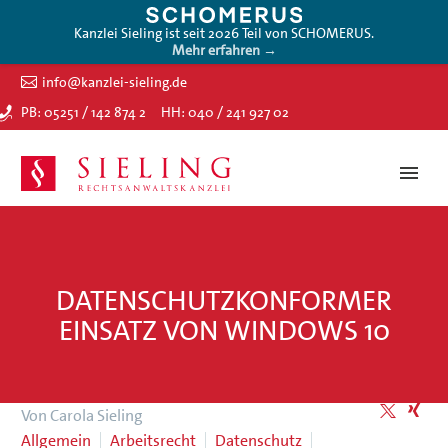
Kanzlei Sieling ist seit 2026 Teil von SCHOMERUS.
Mehr erfahren →
info@kanzlei-sieling.de
PB: 05251 / 142 874 2
HH: 040 / 241 927 02
DATENSCHUTZKONFORMER
EINSATZ VON WINDOWS 10
Von Carola Sieling
Allgemein
Arbeitsrecht
Datenschutz