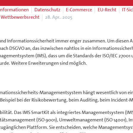
informationen
Datenschutz
E-Commerce
EU-Recht
IT-Si
Wettbewerbsrecht
28. Apr.. 2025
nd Informationssicherheit immer enger zusammen. Um diesen An
h DSGVO an, das inzwischen nahtlos in ein Informationssiche
s Managementsystem (IMS), dass um die Standards der ISO/IEC 270
de. Weitere Erweiterungen sind möglich.
formationssicherheits-Managementsystem hängt wesentlich von ei
Beispiel bei der Risikobewertung, beim Auditing, beim Inciden
ibilität. Das IMS SmartKit als integriertes Managementsystem (IMS
tätsmanagement (ISO 9001), Umweltmanagement (ISO 14001), In
t zugänglichen Plattform. Sie entscheiden, welche Managementsy