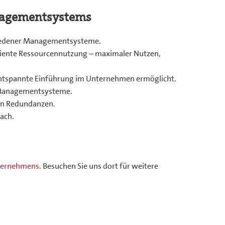
anagementsystems
schiedener Managementsysteme.
iziente Ressourcennutzung – maximaler Nutzen,
 entspannte Einführung im Unternehmen ermöglicht.
en Managementsysteme.
on Redundanzen.
nach.
nternehmens
. Besuchen Sie uns dort für weitere