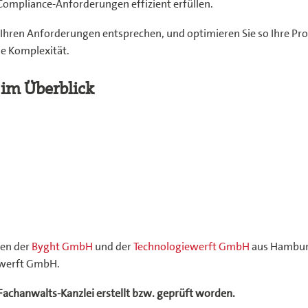
 Compliance-Anforderungen effizient erfüllen.
hren Anforderungen entsprechen, und optimieren Sie so Ihre Proze
e Komplexität.
im Überblick
hen der
Byght GmbH
und der
Technologiewerft GmbH
aus Hamburg
ewerft GmbH.
 Fachanwalts-Kanzlei erstellt bzw. geprüft worden.