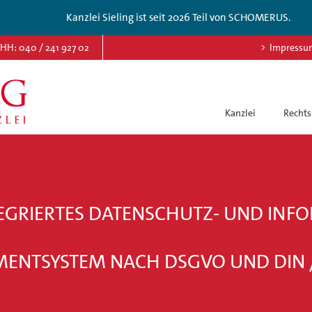
Kanzlei Sieling ist seit 2026 Teil von SCHOMERUS.
HH: 040 / 241 927 02
Impressu
Kanzlei
Rechts
NTEGRIERTES DATENSCHUTZ- UND INF
NTSYSTEM NACH DSGVO UND DIN /