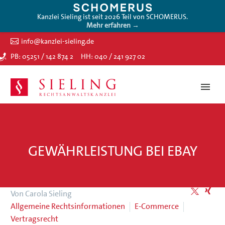
Kanzlei Sieling ist seit 2026 Teil von SCHOMERUS.
Mehr erfahren →
info@kanzlei-sieling.de
PB: 05251 / 142 874 2
HH: 040 / 241 927 02
GEWÄHRLEISTUNG BEI EBAY
Von Carola Sieling
Allgemeine Rechtsinformationen
E-Commerce
Vertragsrecht