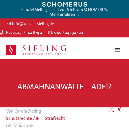
Kanzlei Sieling ist seit 2026 Teil von SCHOMERUS.
Mehr erfahren →
info@kanzlei-sieling.de
PB: 05251 / 142 874 2
HH: 040 / 241 927 02
ABMAHNANWÄLTE – ADE!?
Von Carola Sieling
Schutzrechte / IP
Strafrecht
08. Mai. 2008