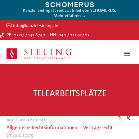
Kanzlei Sieling ist seit 2026 Teil von SCHOMERUS.
Mehr erfahren →
info@kanzlei-sieling.de
PB: 05251 / 142 874 2
HH: 040 / 241 927 02
TELEARBEITSPLÄTZE
Von Carola Ernesti
Allgemeine Rechtsinformationen
Vertragsrecht
27. Juli. 2005