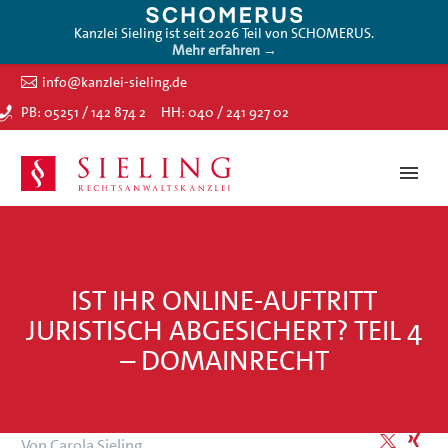
Kanzlei Sieling ist seit 2026 Teil von SCHOMERUS.
Mehr erfahren →
info@kanzlei-sieling.de
PB: 05251 / 142 874 2
HH: 040 / 241 927 02
IST IHR ONLINE-AUFTRITT
JURISTISCH ABGESICHERT? TEIL 4
– DOMAINRECHT
Von Carola Sieling