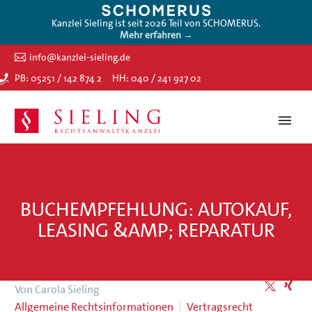
Kanzlei Sieling ist seit 2026 Teil von SCHOMERUS.
Mehr erfahren →
info@kanzlei-sieling.de
PB: 05251 / 142 874 2
HH: 040 / 241 927 02
BUCHEMPFEHLUNG: AUTOKAUF,
LEASING &AMP; REPARATUR
Von Carola Sieling
Allgemeine Rechtsinformationen
Vertragsrecht