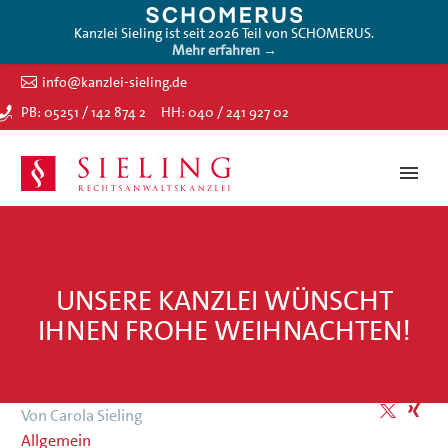
Kanzlei Sieling ist seit 2026 Teil von SCHOMERUS.
Mehr erfahren →
info@kanzlei-sieling.de
PB: 05251 / 142 874 2
HH: 040 / 241 927 02
UNSERE KANZLEI WÜNSCHT
IHNEN FROHE WEIHNACHTEN!
Von Carola Sieling
Allgemein