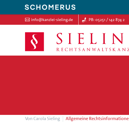
info@kanzlei-sieling.de
PB: 05251 / 142 874 2
Von Carola Sieling
Allgemeine Rechtsinformation