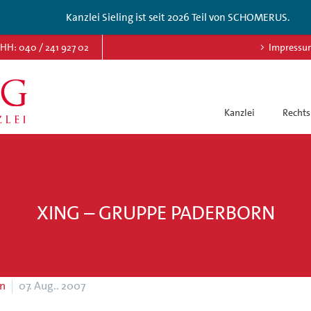
Kanzlei Sieling ist seit 2026 Teil von SCHOMERUS.
HH: 040 / 241 927 02
Impressu
Kanzlei
Rechts
XING – GRUPPE PADERBORN
en
07. Aug.. 2007