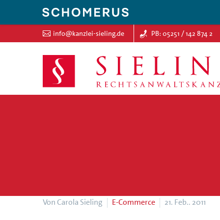
info@kanzlei-sieling.de
PB: 05251 / 142 874 2
Von Carola Sieling
E-Commerce
21. Feb.. 2011