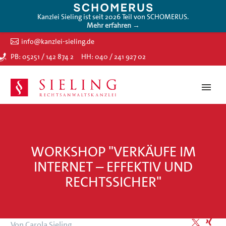
Kanzlei Sieling ist seit 2026 Teil von SCHOMERUS.
Mehr erfahren →
info@kanzlei-sieling.de
PB: 05251 / 142 874 2
HH: 040 / 241 927 02
WORKSHOP "VERKÄUFE IM
INTERNET – EFFEKTIV UND
RECHTSSICHER"
Von Carola Sieling