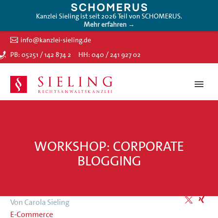
Kanzlei Sieling ist seit 2026 Teil von SCHOMERUS.
Mehr erfahren →
info@kanzlei-sieling.de
PB: 05251 / 142 874 2
HH: 040 / 241 927 02
WORKSHOP: CORPORATE
BLOGGING
Von Carola Sieling
E-Commerce