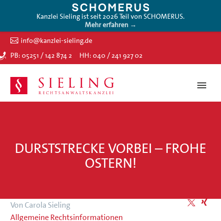
Kanzlei Sieling ist seit 2026 Teil von SCHOMERUS.
Mehr erfahren →
info@kanzlei-sieling.de
PB: 05251 / 142 874 2
HH: 040 / 241 927 02
DURSTSTRECKE VORBEI – FROHE
OSTERN!
Von Carola Sieling
Allgemeine Rechtsinformationen