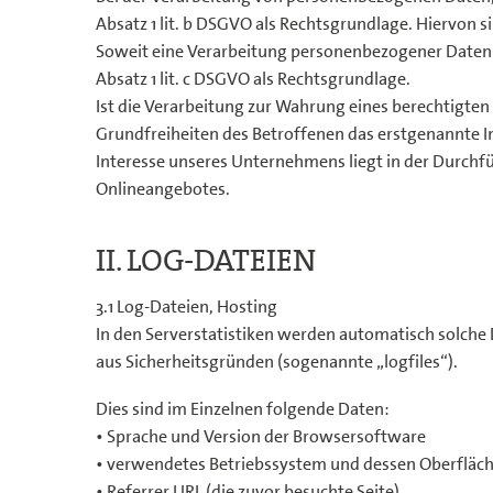
Absatz 1 lit. b DSGVO als Rechtsgrundlage. Hiervon
Soweit eine Verarbeitung personenbezogener Daten zu
Absatz 1 lit. c DSGVO als Rechtsgrundlage.
Ist die Verarbeitung zur Wahrung eines berechtigte
Grundfreiheiten des Betroffenen das erstgenannte Int
Interesse unseres Unternehmens liegt in der Durchfü
Onlineangebotes.
II. LOG-DATEIEN
3.1 Log-Dateien, Hosting
In den Serverstatistiken werden automatisch solche 
aus Sicherheitsgründen (sogenannte „logfiles“).
Dies sind im Einzelnen folgende Daten:
• Sprache und Version der Browsersoftware
• verwendetes Betriebssystem und dessen Oberfläc
• Referrer URL (die zuvor besuchte Seite)