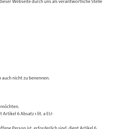
eser Webseite durch uns als verantwortliche Stelle
n auch nicht zu benennen.
n möchten.
rtikel 6 Absatz 1 lit. a EU-
ene Person ist, erforderlich sind, dient Artikel 6