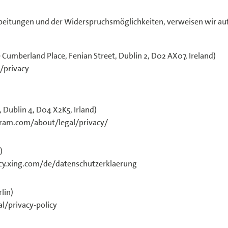
rarbeitungen und der Widerspruchsmöglichkeiten, verweisen wir au
Cumberland Place, Fenian Street, Dublin 2, D02 AX07, Ireland)
/privacy
 Dublin 4, D04 X2K5, Irland)
gram.com/about/legal/privacy/
)
acy.xing.com/de/datenschutzerklaerung
lin)
l/privacy-policy