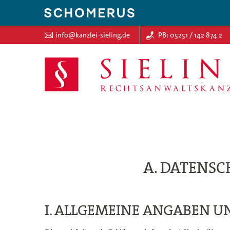
info@kanzlei-sieling.de
PB: 05251 / 142 874 2
A. DATENSC
I. ALLGEMEINE ANGABEN 