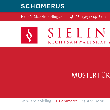
info@kanzlei-sieling.de
PB: 05251 / 142 874 2
MUSTER FÜR
Von Carola Sieling
E-Commerce
15. Apr.. 2008