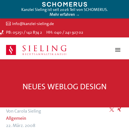
Kanzlei Sieling ist seit 2026 Teil von SCHOMERUS.
Mehr erfahren →
info@kanzlei-sieling.de
PB: 05251 / 142 874 2
HH: 040 / 241 927 02
NEUES WEBLOG DESIGN
Von Carola Sieling
Allgemein
22. März. 2008