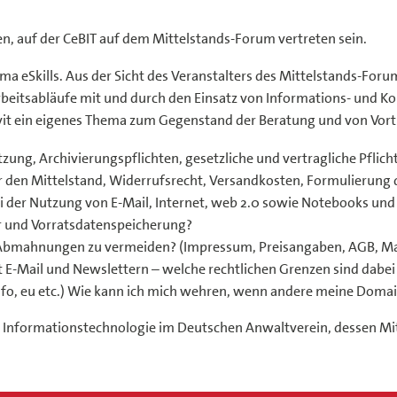
en, auf der CeBIT auf dem Mittelstands-Forum vertreten sein.
 eSkills. Aus der Sicht des Veranstalters des Mittelstands-Forum
Arbeitsabläufe mit und durch den Einsatz von Informations- und
 davit ein eigenes Thema zum Gegenstand der Beratung und von V
tzung, Archivierungspflichten, gesetzliche und vertragliche Pfli
r den Mittelstand, Widerrufsrecht, Versandkosten, Formulierung 
bei der Nutzung von E-Mail, Internet, web 2.0 sowie Notebooks u
r und Vorratsdatenspeicherung?
 Abmahnungen zu vermeiden? (Impressum, Preisangaben, AGB, Marke
-Mail und Newslettern – welche rechtlichen Grenzen sind dabei
nfo, eu etc.) Wie kann ich mich wehren, wenn andere meine Doma
t Informationstechnologie im Deutschen Anwaltverein, dessen Mitg