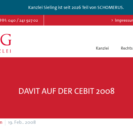
Kanzlei Sieling ist seit 2026 Teil von SCHOMERUS.
HH: 040 / 241 927 02
Impressu
Kanzlei
Rechts
DAVIT AUF DER CEBIT 2008
en
19. Feb.. 2008