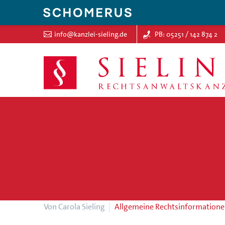
info@kanzlei-sieling.de
PB: 05251 / 142 874 2
Von Carola Sieling
Allgemeine Rechtsinformation